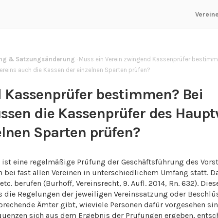
Verein
ng & Satzungsänderung
·
Muss ein Verein zwingend Kassenprüfer bestimm
reins auch die Kassen der einzelnen Sparten prüfen?
d Kassenprüfer bestimmen? Bei
ssen die Kassenprüfer des Haupt
elnen Sparten prüfen?
 ist eine regelmäßige Prüfung der Geschäftsführung des Vors
 bei fast allen Vereinen in unterschiedlichem Umfang statt. 
. berufen (Burhoff, Vereinsrecht, 9. Aufl. 2014, Rn. 632). Die
ss die Regelungen der jeweiligen Vereinssatzung oder Beschlü
rechende Ämter gibt, wieviele Personen dafür vorgesehen sin
quenzen sich aus dem Ergebnis der Prüfungen ergeben, entsc