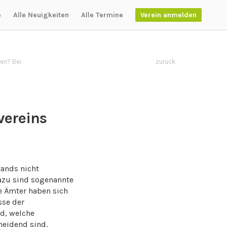
e
Alle Neuigkeiten
Alle Termine
Verein anmelden
en? Bei
zurück
vereins
tands nicht
Dazu sind sogenannte
se Ämter haben sich
sse der
d, welche
heidend sind.