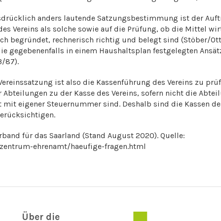
drücklich anders lautende Satzungsbestimmung ist der Auftr
s Vereins als solche sowie auf die Prüfung, ob die Mittel wir
ch begründet, rechnerisch richtig und belegt sind (Stöber/
e die gegebenenfalls in einem Haushaltsplan festgelegten Ansät
3/87).
ereinssatzung ist also die Kassenführung des Vereins zu prüf
 Abteilungen zu der Kasse des Vereins, sofern nicht die Abtei
t mit eigener Steuernummer sind. Deshalb sind die Kassen d
berücksichtigen.
rband für das Saarland (Stand August 2020). Quelle:
zzentrum-ehrenamt/haeufige-fragen.html
Über die