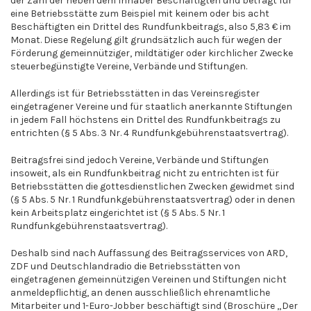
der Zahl der neben dem Inhaber Beschäftigten und beträgt für
eine Betriebsstätte zum Beispiel mit keinem oder bis acht
Beschäftigten ein Drittel des Rundfunkbeitrags, also 5,83 € im
Monat. Diese Regelung gilt grundsätzlich auch für wegen der
Förderung gemeinnütziger, mildtätiger oder kirchlicher Zwecke
steuerbegünstigte Vereine, Verbände und Stiftungen.
Allerdings ist für Betriebsstätten in das Vereinsregister
eingetragener Vereine und für staatlich anerkannte Stiftungen
in jedem Fall höchstens ein Drittel des Rundfunkbeitrags zu
entrichten (§ 5 Abs. 3 Nr. 4 Rundfunkgebührenstaatsvertrag).
Beitragsfrei sind jedoch Vereine, Verbände und Stiftungen
insoweit, als ein Rundfunkbeitrag nicht zu entrichten ist für
Betriebsstätten die gottesdienstlichen Zwecken gewidmet sind
(§ 5 Abs. 5 Nr. 1 Rundfunkgebührenstaatsvertrag) oder in denen
kein Arbeitsplatz eingerichtet ist (§ 5 Abs. 5 Nr. 1
Rundfunkgebührenstaatsvertrag).
Deshalb sind nach Auffassung des Beitragsservices von ARD,
ZDF und Deutschlandradio die Betriebsstätten von
eingetragenen gemeinnützigen Vereinen und Stiftungen nicht
anmeldepflichtig, an denen ausschließlich ehrenamtliche
Mitarbeiter und 1-Euro-Jobber beschäftigt sind (Broschüre „Der