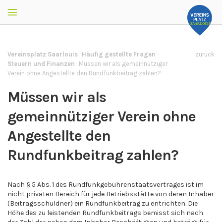
Vereinsplatz Saarlouis
·
Häufig gestellte Fragen
·
zurück
Steuern und Finanzen
·
Müssen wir als gemeinnütziger
Verein ohne Angestellte den Rundfunkbeitrag zahlen?
Müssen wir als
gemeinnütziger Verein ohne
Angestellte den
Rundfunkbeitrag zahlen?
Nach § 5 Abs. 1 des Rundfunkgebührenstaatsvertrages ist im
nicht privaten Bereich für jede Betriebsstätte von deren Inhaber
(Beitragsschuldner) ein Rundfunkbeitrag zu entrichten. Die
Höhe des zu leistenden Rundfunkbeitrags bemisst sich nach