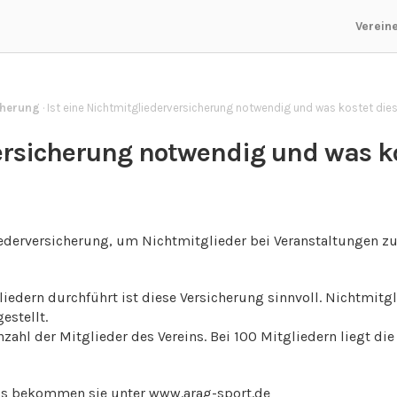
Verein
cherung
·
Ist eine Nichtmitgliederversicherung notwendig und was kostet die
versicherung notwendig und was k
liederversicherung, um Nichtmitglieder bei Veranstaltungen z
iedern durchführt ist diese Versicherung sinnvoll. Nichtmitg
estellt.
zahl der Mitglieder des Vereins. Bei 100 Mitgliedern liegt die
uss bekommen sie unter
www.arag-sport.de