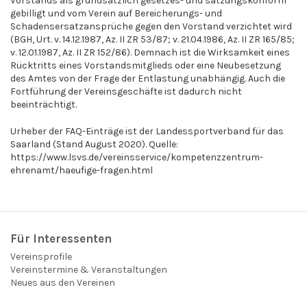
Vorstands als grundsätzlich gesetzes- und satzungskonform
gebilligt und vom Verein auf Bereicherungs- und
Schadensersatzansprüche gegen den Vorstand verzichtet wird
(BGH, Urt. v. 14.12.1987, Az. II ZR 53/87; v. 21.04.1986, Az. II ZR 165/85;
v. 12.01.1987, Az. II ZR 152/86). Demnach ist die Wirksamkeit eines
Rücktritts eines Vorstandsmitglieds oder eine Neubesetzung
des Amtes von der Frage der Entlastung unabhängig. Auch die
Fortführung der Vereinsgeschäfte ist dadurch nicht
beeinträchtigt.
Urheber der FAQ-Einträge ist der Landessportverband für das
Saarland (Stand August 2020). Quelle:
https://www.lsvs.de/vereinsservice/kompetenzzentrum-
ehrenamt/haeufige-fragen.html
Für Interessenten
Vereinsprofile
Vereinstermine & Veranstaltungen
Neues aus den Vereinen