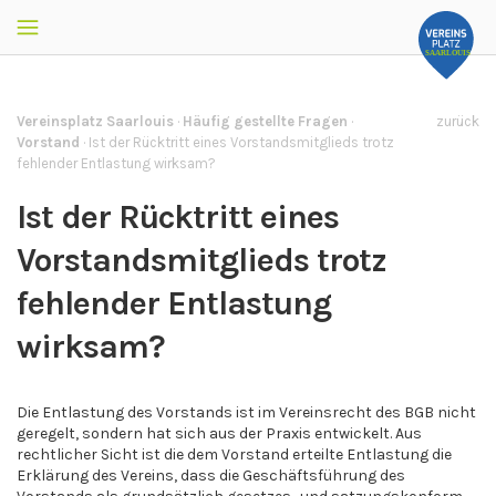
Vereinsplatz Saarlouis
·
Häufig gestellte Fragen
·
zurück
Vorstand
·
Ist der Rücktritt eines Vorstandsmitglieds trotz
fehlender Entlastung wirksam?
Ist der Rücktritt eines
Vorstandsmitglieds trotz
fehlender Entlastung
wirksam?
Die Entlastung des Vorstands ist im Vereinsrecht des BGB nicht
geregelt, sondern hat sich aus der Praxis entwickelt. Aus
rechtlicher Sicht ist die dem Vorstand erteilte Entlastung die
Erklärung des Vereins, dass die Geschäftsführung des