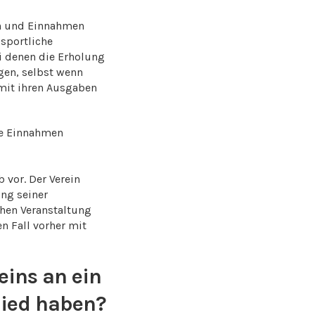
en und Einnahmen
sportliche
ei denen die Erholung
gen, selbst wenn
d mit ihren Ausgaben
die Einnahmen
 vor. Der Verein
ung seiner
chen Veranstaltung
n Fall vorher mit
eins an ein
lied haben?