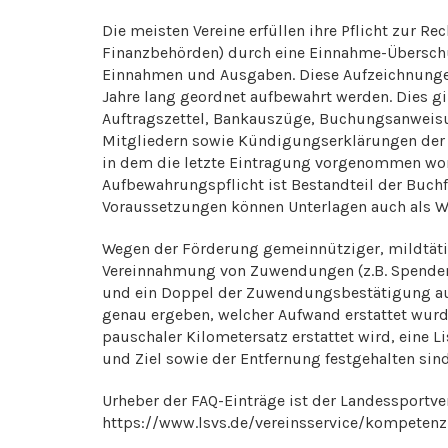
Die meisten Vereine erfüllen ihre Pflicht zur
Finanzbehörden) durch eine Einnahme-Überschu
Einnahmen und Ausgaben. Diese Aufzeichnungen
Jahre lang geordnet aufbewahrt werden. Dies gi
Auftragszettel, Bankauszüge, Buchungsanweisu
Mitgliedern sowie Kündigungserklärungen der M
in dem die letzte Eintragung vorgenommen worde
Aufbewahrungspflicht ist Bestandteil der Buchf
Voraussetzungen können Unterlagen auch als Wi
Wegen der Förderung gemeinnütziger, mildtäti
Vereinnahmung von Zuwendungen (z.B. Spend
und ein Doppel der Zuwendungsbestätigung au
genau ergeben, welcher Aufwand erstattet wurde. 
pauschaler Kilometersatz erstattet wird, eine Li
und Ziel sowie der Entfernung festgehalten si
Urheber der FAQ-Einträge ist der Landessportve
https://www.lsvs.de/vereinsservice/kompeten